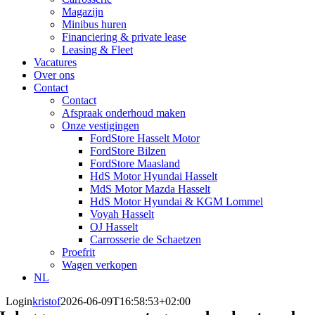
Magazijn
Minibus huren
Financiering & private lease
Leasing & Fleet
Vacatures
Over ons
Contact
Contact
Afspraak onderhoud maken
Onze vestigingen
FordStore Hasselt Motor
FordStore Bilzen
FordStore Maasland
HdS Motor Hyundai Hasselt
MdS Motor Mazda Hasselt
HdS Motor Hyundai & KGM Lommel
Voyah Hasselt
OJ Hasselt
Carrosserie de Schaetzen
Proefrit
Wagen verkopen
NL
Login
kristof
2026-06-09T16:58:53+02:00