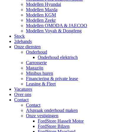
Modellen Hyundai
Modellen Mazda
Modellen KGM
Modellen Zeekr
Modellen OMODA & JAECOO
Modellen Voyah & Dongfeng
Stock
2dehands
Onze diensten
Onderhoud
Onderhoud elektrisch
Carrosserie
Magazijn
Minibus huren
Financiering & private lease
Leasing & Fleet
Vacatures
Over ons
Contact
Contact
Afspraak onderhoud maken
Onze vestigingen
FordStore Hasselt Motor
FordStore Bilzen
FordStore Maasland