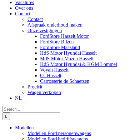
Vacatures
Over ons
Contact
Contact
Afspraak onderhoud maken
Onze vestigingen
FordStore Hasselt Motor
FordStore Bilzen
FordStore Maasland
HdS Motor Hyundai Hasselt
MdS Motor Mazda Hasselt
HdS Motor Hyundai & KGM Lommel
Voyah Hasselt
OJ Hasselt
Carrosserie de Schaetzen
Proefrit
Wagen verkopen
NL
Search
for:
Modellen
Modellen Ford personenwagens
Modellen Ford bedrijfswagens