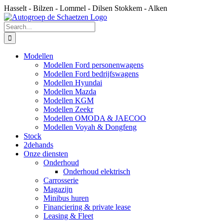
Skip
Hasselt - Bilzen - Lommel - Dilsen Stokkem - Alken
to
content
Search
for:
Modellen
Modellen Ford personenwagens
Modellen Ford bedrijfswagens
Modellen Hyundai
Modellen Mazda
Modellen KGM
Modellen Zeekr
Modellen OMODA & JAECOO
Modellen Voyah & Dongfeng
Stock
2dehands
Onze diensten
Onderhoud
Onderhoud elektrisch
Carrosserie
Magazijn
Minibus huren
Financiering & private lease
Leasing & Fleet