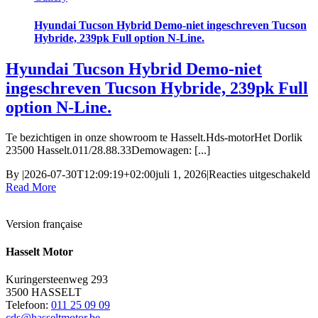
N
C
Hyundai Tucson Hybrid Demo-niet ingeschreven Tucson
Z
Hybride, 239pk Full option N-Line.
A
+
Hyundai Tucson Hybrid Demo-niet
G
ingeschreven Tucson Hybride, 239pk Full
0
option N-Line.
Te bezichtigen in onze showroom te Hasselt.Hds-motorHet Dorlik
23500 Hasselt.011/28.88.33Demowagen: [...]
v
By
|
2026-07-30T12:09:19+02:00
juli 1, 2026
|
Reacties uitgeschakeld
H
Read More
T
H
Version française
D
ni
i
Hasselt Motor
T
H
Kuringersteenweg 293
2
3500 HASSELT
F
Telefoon:
011 25 09 09
o
cds@hasseltmotor.be