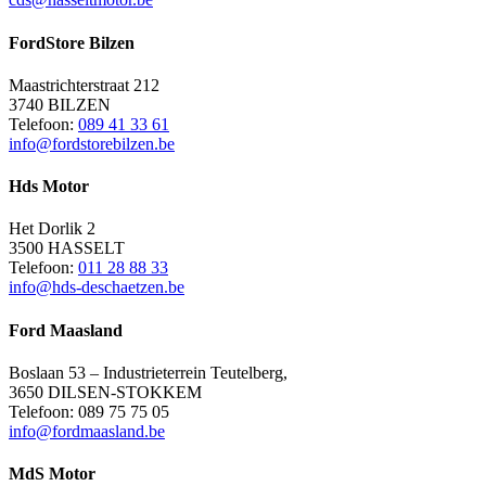
N
L
FordStore Bilzen
Maastrichterstraat 212
3740 BILZEN
Telefoon:
089 41 33 61
info@fordstorebilzen.be
Hds Motor
Het Dorlik 2
3500 HASSELT
Telefoon:
011 28 88 33
info@hds-deschaetzen.be
Ford Maasland
Boslaan 53 – Industrieterrein Teutelberg,
3650 DILSEN-STOKKEM
Telefoon: 089 75 75 05
info@fordmaasland.be
MdS Motor