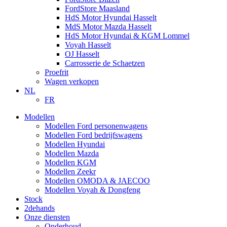
FordStore Maasland
HdS Motor Hyundai Hasselt
MdS Motor Mazda Hasselt
HdS Motor Hyundai & KGM Lommel
Voyah Hasselt
OJ Hasselt
Carrosserie de Schaetzen
Proefrit
Wagen verkopen
NL
FR
Modellen
Modellen Ford personenwagens
Modellen Ford bedrijfswagens
Modellen Hyundai
Modellen Mazda
Modellen KGM
Modellen Zeekr
Modellen OMODA & JAECOO
Modellen Voyah & Dongfeng
Stock
2dehands
Onze diensten
Onderhoud