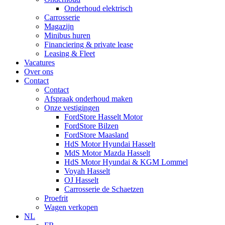
Onderhoud elektrisch
Carrosserie
Magazijn
Minibus huren
Financiering & private lease
Leasing & Fleet
Vacatures
Over ons
Contact
Contact
Afspraak onderhoud maken
Onze vestigingen
FordStore Hasselt Motor
FordStore Bilzen
FordStore Maasland
HdS Motor Hyundai Hasselt
MdS Motor Mazda Hasselt
HdS Motor Hyundai & KGM Lommel
Voyah Hasselt
OJ Hasselt
Carrosserie de Schaetzen
Proefrit
Wagen verkopen
NL