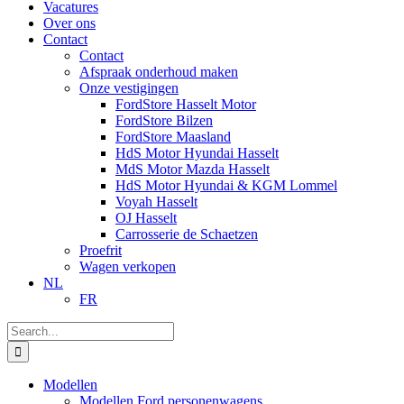
Vacatures
Over ons
Contact
Contact
Afspraak onderhoud maken
Onze vestigingen
FordStore Hasselt Motor
FordStore Bilzen
FordStore Maasland
HdS Motor Hyundai Hasselt
MdS Motor Mazda Hasselt
HdS Motor Hyundai & KGM Lommel
Voyah Hasselt
OJ Hasselt
Carrosserie de Schaetzen
Proefrit
Wagen verkopen
NL
FR
Search
for:
Modellen
Modellen Ford personenwagens