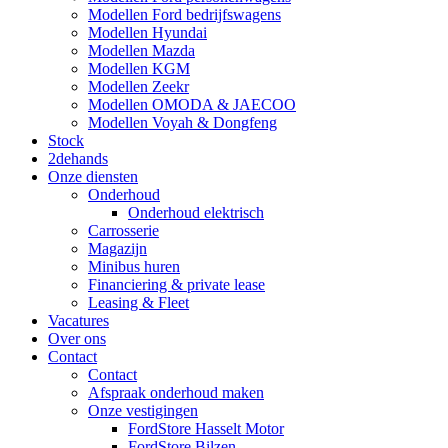
Modellen Ford bedrijfswagens
Modellen Hyundai
Modellen Mazda
Modellen KGM
Modellen Zeekr
Modellen OMODA & JAECOO
Modellen Voyah & Dongfeng
Stock
2dehands
Onze diensten
Onderhoud
Onderhoud elektrisch
Carrosserie
Magazijn
Minibus huren
Financiering & private lease
Leasing & Fleet
Vacatures
Over ons
Contact
Contact
Afspraak onderhoud maken
Onze vestigingen
FordStore Hasselt Motor
FordStore Bilzen