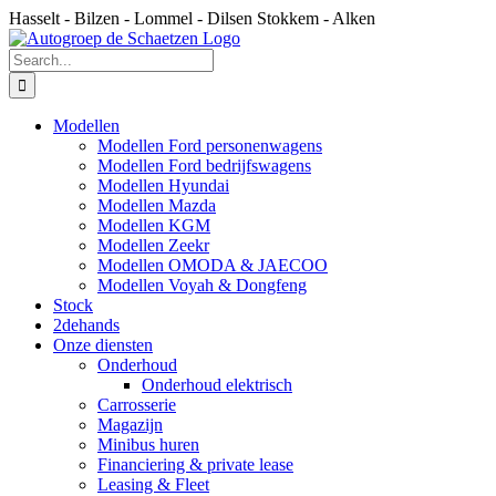
Skip
Hasselt - Bilzen - Lommel - Dilsen Stokkem - Alken
to
content
Search
for:
Modellen
Modellen Ford personenwagens
Modellen Ford bedrijfswagens
Modellen Hyundai
Modellen Mazda
Modellen KGM
Modellen Zeekr
Modellen OMODA & JAECOO
Modellen Voyah & Dongfeng
Stock
2dehands
Onze diensten
Onderhoud
Onderhoud elektrisch
Carrosserie
Magazijn
Minibus huren
Financiering & private lease
Leasing & Fleet