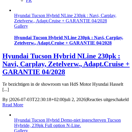
FR
Hyundai Tucson Hybrid NLine 230pk : Navi, Carplay,
Zetelverw., Adapt.Cruise + GARANTIE 04/2028
Gallery
Hyundai Tucson Hybrid NLine 230pk : Navi, Carplay,
Zetelverw., Adapt.Cruise + GARANTIE 04/2028
Hyundai Tucson Hybrid NLine 230pk :
Navi, Carplay, Zetelverw., Adapt.Cruise +
GARANTIE 04/2028
Te bezichtigen in de showroom van HdS Motor Hyundai Hasselt
[...]
v
By
|
2026-07-03T22:30:18+02:00
juli 2, 2026
|
Reacties uitgeschakeld
H
Read More
T
H
Hyundai Tucson Hybrid Demo-niet ingeschreven Tucson
N
Hybride, 239pk Full option N-Line.
2
Gallery
: